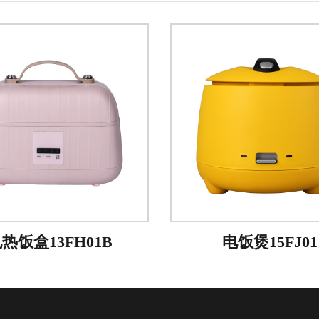
热饭盒13FH01B
电饭煲15FJ01