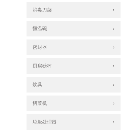
消毒刀架
恒温碗
密封器
厨房磅秤
炊具
切菜机
垃圾处理器