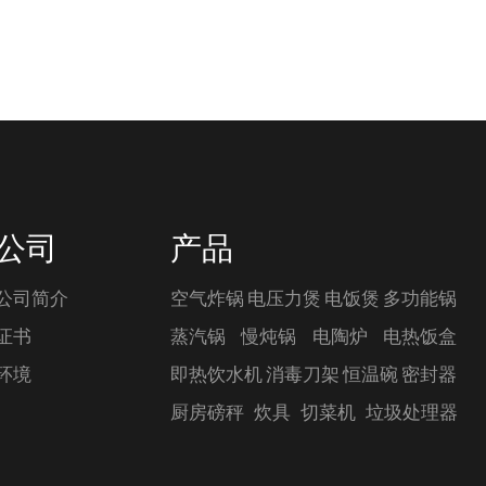
公司
产品
公司简介
空气炸锅
电压力煲
电饭煲
多功能锅
证书
蒸汽锅
慢炖锅
电陶炉
电热饭盒
环境
即热饮水机
消毒刀架
恒温碗
密封器
厨房磅秤
炊具
切菜机
垃圾处理器