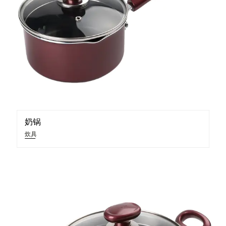
奶锅
炊具