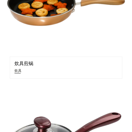
炊具煎锅
炊具