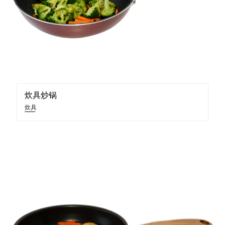
炊具炒锅
炊具