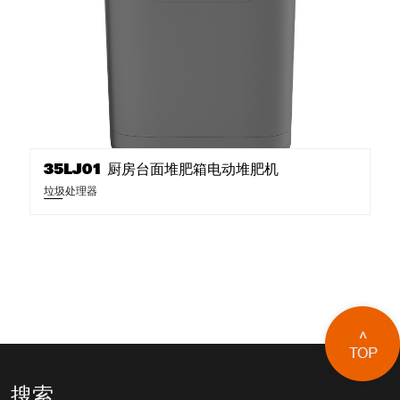
35LJ01 厨房台面堆肥箱电动堆肥机
垃圾处理器
搜索